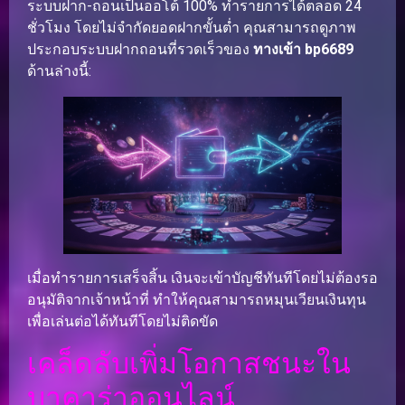
ระบบฝาก-ถอนเป็นออโต้ 100% ทำรายการได้ตลอด 24
ชั่วโมง โดยไม่จำกัดยอดฝากขั้นต่ำ คุณสามารถดูภาพ
ประกอบระบบฝากถอนที่รวดเร็วของ
ทางเข้า bp6689
ด้านล่างนี้:
เมื่อทำรายการเสร็จสิ้น เงินจะเข้าบัญชีทันทีโดยไม่ต้องรอ
อนุมัติจากเจ้าหน้าที่ ทำให้คุณสามารถหมุนเวียนเงินทุน
เพื่อเล่นต่อได้ทันทีโดยไม่ติดขัด
เคล็ดลับเพิ่มโอกาสชนะใน
บาคาร่าออนไลน์