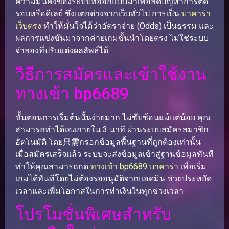
ความมั่นคงของระบบที่ออกแบบมาเพื่อลดปัญหาการตัด
รอบหรือดีเลย์ ซึ่งแตกต่างจากเว็บทั่วไป การเป็น
บาคาร่า
เว็บตรง
ทำให้มั่นใจได้ว่าอัตราจ่าย (Odds) เป็นธรรม และ
ผลการแข่งขันมาจากค่ายเกมชั้นนำโดยตรง ไม่ใช่ระบบ
จำลองที่ปรับแต่งผลลัพธ์ได้
วิธีการสมัครและเข้าใช้งาน
ทางเข้า bp6689
ขั้นตอนการเริ่มต้นนั้นง่ายมาก ไม่ซับซ้อนแม้แต่น้อย คุณ
สามารถทำได้เองภายใน 3 นาที ผ่านระบบสมัครสมาชิก
อัตโนมัติ โดย只需กรอกข้อมูลพื้นฐานที่ถูกต้องเท่านั้น
เมื่อสมัครเสร็จแล้ว ระบบจะส่งข้อมูลเข้าสู่ฐานข้อมูลทันที
ทำให้คุณสามารถกด
ทางเข้า bp6689 บาคาร่า
เพื่อเริ่ม
เกมได้ทันทีโดยไม่ต้องรออนุมัติจากแอดมิน ช่วยประหยัด
เวลาและเพิ่มโอกาสในการทำเงินในทุกช่วงเวลา
โปรโมชั่นพิเศษสำหรับ